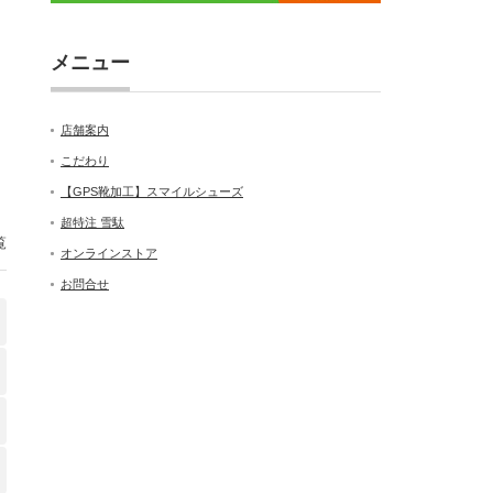
メニュー
店舗案内
こだわり
【GPS靴加工】スマイルシューズ
超特注 雪駄
覧
オンラインストア
お問合せ