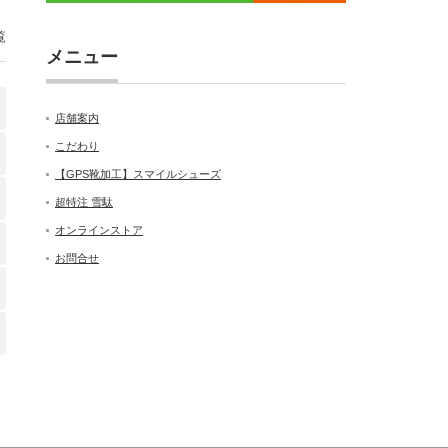
覧
メニュー
店舗案内
こだわり
【GPS靴加工】スマイルシューズ
超特注 雪駄
オンラインストア
お問合せ